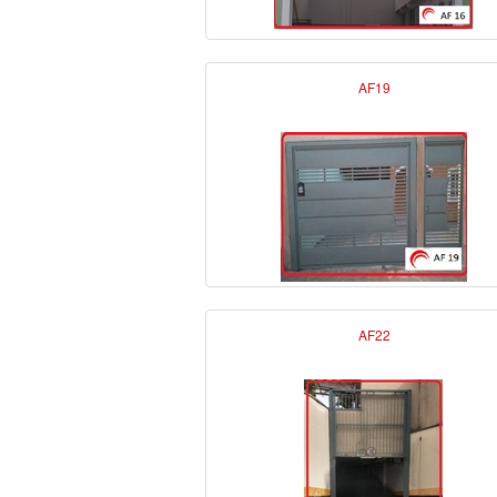
AF19
AF22