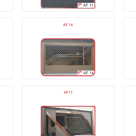
AF 14
AF17