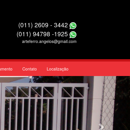
(011) 2609 - 3442
(011) 94798 -1925
arteferro.angelos@gmail.com
amento
Contato
Localização
Next