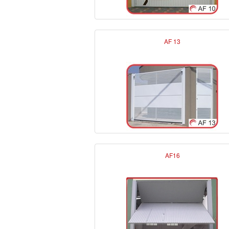
AF 13
AF16