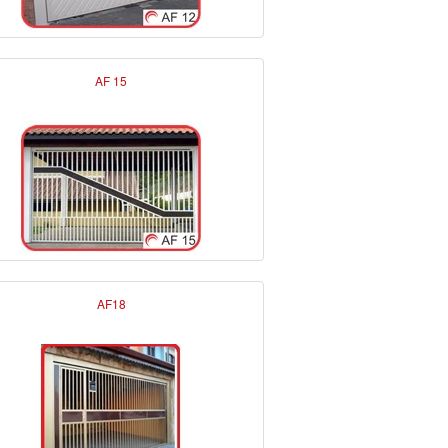
AF 15
AF18