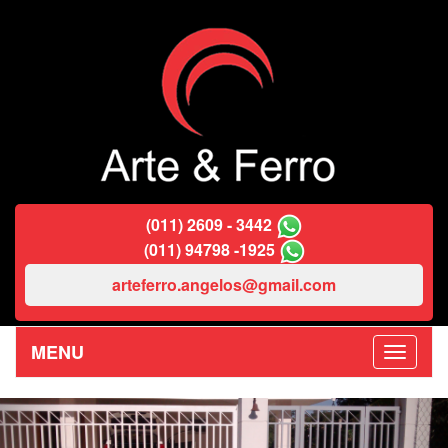
(011) 2609 - 3442
(011) 94798 -1925
arteferro.angelos@gmail.com
MENU
Previous
Nex