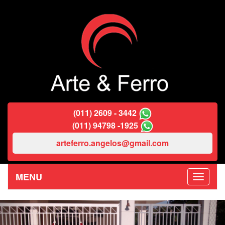
(011) 2609 - 3442
(011) 94798 -1925
arteferro.angelos@gmail.com
MENU
Previous
Nex