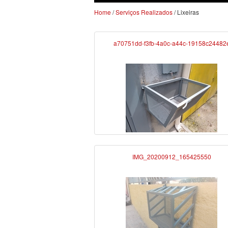
Home
/
Serviços Realizados
/ Lixeiras
a70751dd-f3fb-4a0c-a44c-19158c24482
IMG_20200912_165425550