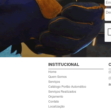
INSTITUCIONAL
(
Home
Quem Somos
(
Serviços
a
Catálogo Portão Automático
Serviços Realizados
Orçamento
Contato
Localização