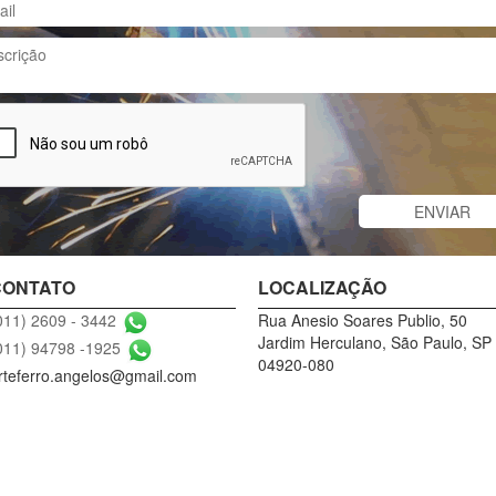
CONTATO
LOCALIZAÇÃO
Rua Anesio Soares Publio, 50
011) 2609 - 3442
Jardim Herculano, São Paulo, SP
011) 94798 -1925
04920-080
rteferro.angelos@gmail.com