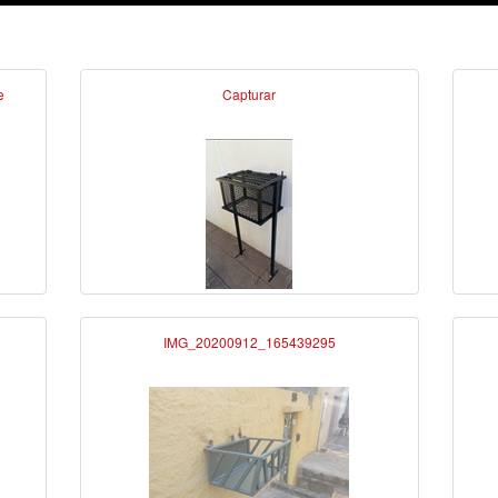
e
Capturar
IMG_20200912_165439295