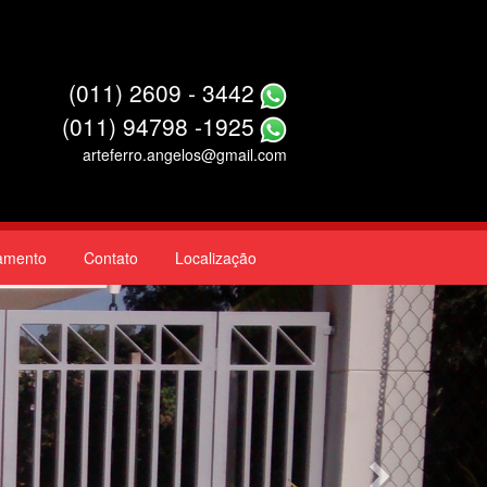
(011) 2609 - 3442
(011) 94798 -1925
arteferro.angelos@gmail.com
amento
Contato
Localização
Next