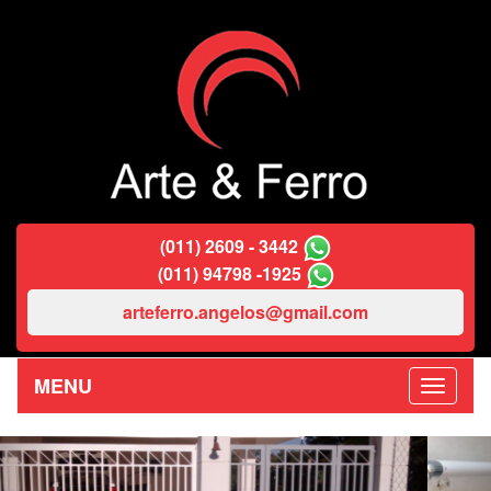
(011) 2609 - 3442
(011) 94798 -1925
arteferro.angelos@gmail.com
MENU
Previous
Nex