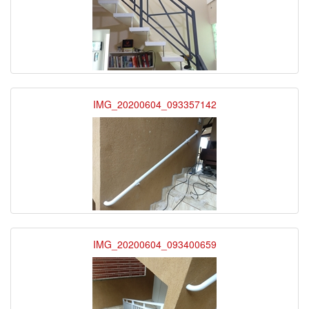
IMG_20200604_093357142
IMG_20200604_093400659