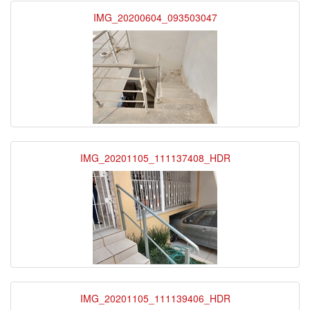
IMG_20200604_093503047
IMG_20201105_111137408_HDR
IMG_20201105_111139406_HDR