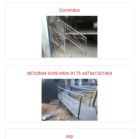
Corrimãos
d67c2b94-6c09-482e-9175-ed74a13219e9
exp