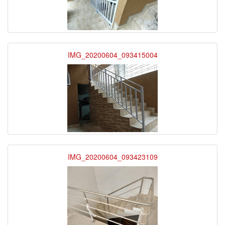
IMG_20200604_093415004
IMG_20200604_093423109