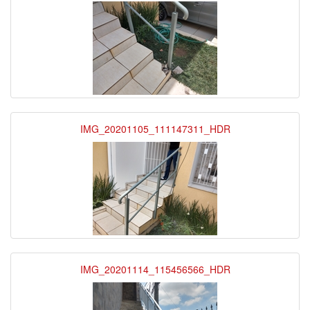
IMG_20201105_111147311_HDR
IMG_20201114_115456566_HDR