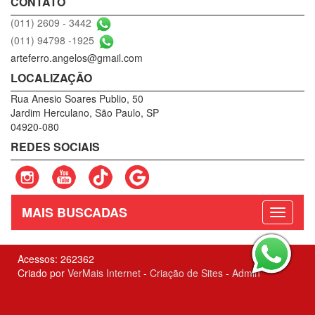
CONTATO
(011) 2609 - 3442
(011) 94798 -1925
arteferro.angelos@gmail.com
LOCALIZAÇÃO
Rua Anesio Soares Publio, 50
Jardim Herculano, São Paulo, SP
04920-080
REDES SOCIAIS
MAIS BUSCADAS
Acessos: 262362
Criado por
VerMais Internet
-
Criação de Sites
-
Admin