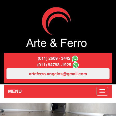
(011) 2609 - 3442
(011) 94798 -1925
arteferro.angelos@gmail.com
MENU
Previous
Nex