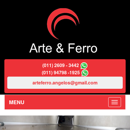
(011) 2609 - 3442
(011) 94798 -1925
arteferro.angelos@gmail.com
MENU
Previous
Nex