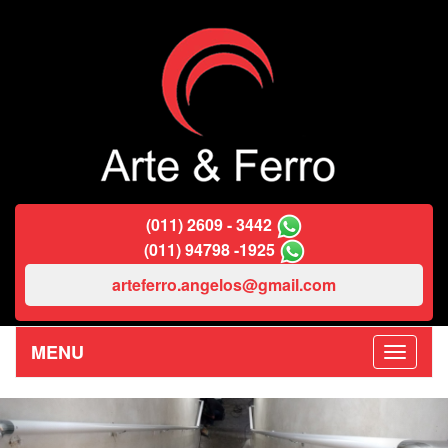
(011) 2609 - 3442
(011) 94798 -1925
arteferro.angelos@gmail.com
MENU
Previous
Nex