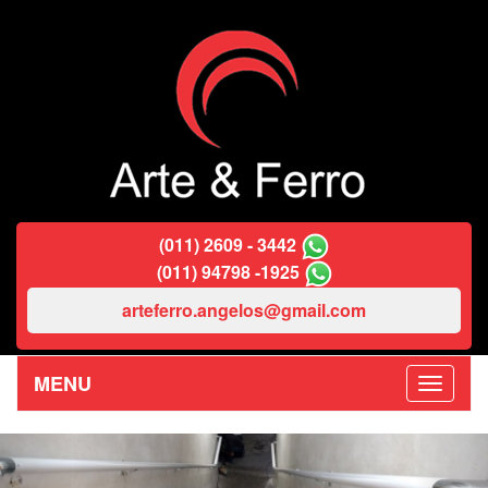
(011) 2609 - 3442
(011) 94798 -1925
arteferro.angelos@gmail.com
MENU
Previous
Nex