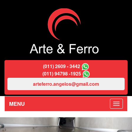
(011) 2609 - 3442
(011) 94798 -1925
arteferro.angelos@gmail.com
MENU
Previous
Nex