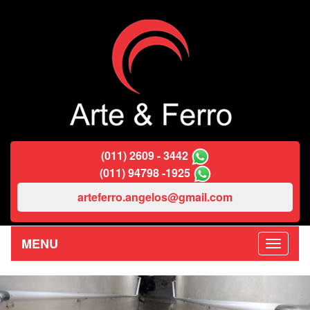
(011) 2609 - 3442
(011) 94798 -1925
arteferro.angelos@gmail.com
MENU
Previous
Nex