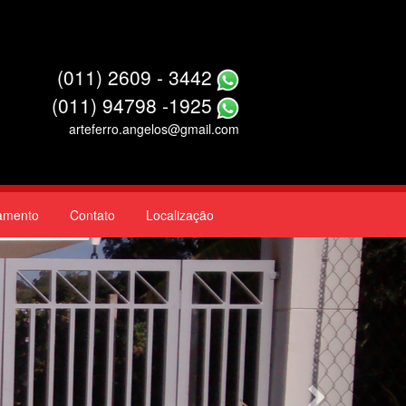
(011) 2609 - 3442
(011) 94798 -1925
arteferro.angelos@gmail.com
amento
Contato
Localização
Next